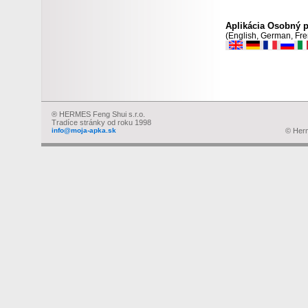
Aplikácia Osobný 
(English, German, Fre
®
HERMES Feng Shui s.r.o.
Tradíce stránky od roku 1998
info@moja-apka.sk
© Herm