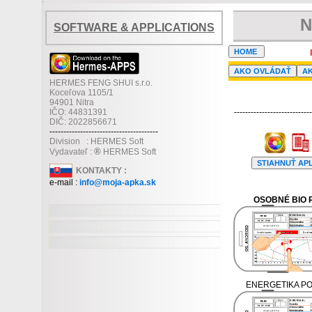
N
SOFTWARE & APPLICATIONS
HERMES FENG SHUI s.r.o.
Koceľova 1105/1
94901 Nitra
IČO: 44831391
---------------------------
DIČ: 2022856671
---------------------------------------
Division : HERMES Soft
®
Vydavateľ :
HERMES Soft
KONTAKTY :
e-mail :
info@moja-apka.sk
OSOBNÉ BIO 
ENERGETIKA P