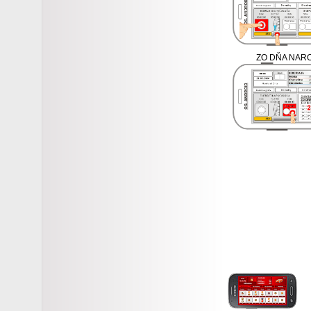
ZO
DŇA NARO