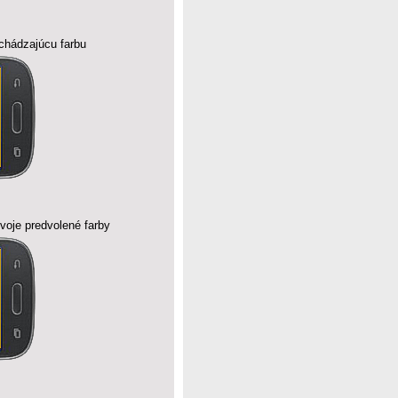
dchádzajúcu farbu
svoje predvolené farby