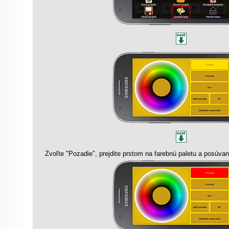
Zvoľte "Pozadie", prejdite prstom na farebnú paletu a posúvan