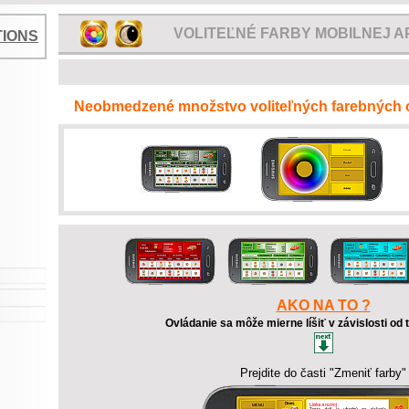
VOLITEĽNÉ FARBY MOBILNEJ A
TIONS
Neobmedzené množstvo voliteľných farebných od
AKO NA TO ?
Ovládanie sa môže mierne líšiť v závislosti od 
Prejdite do časti "Zmeniť farby"