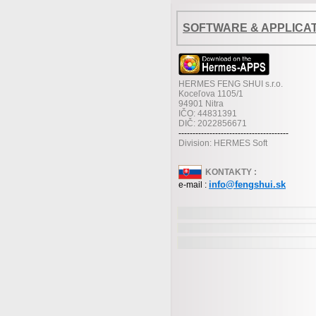
SOFTWARE & APPLICA
HERMES FENG SHUI s.r.o.
Koceľova 1105/1
94901 Nitra
IČO: 44831391
DIČ: 2022856671
---------------------------------------
Division: HERMES Soft
KONTAKTY :
info@fengshui.sk
e-mail :