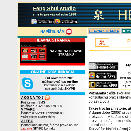
Feng Shui studio
sme tu pre vás od roku
1998
HLAVN
Á
STRÁNKA
DOMY,
NAPÍŠTE NÁM
HLAVNÁ STRÁNKA
P
NÁVRAT NA HLAVNÚ
STRÁNKU
My 
ON-LINE KOMUNIKÁCIA
T
keď na
Od novembra 2019
môžete využívať
on-line
(a 
konzultácie a školenia
na ma
cez aplikáciu
SKYPE
Poznámka :
ešte skôr ako
konzultačnú prax s klientm
AKO NA TO ?
oblastí života.
Pošlite nám SMS
na číslo : 00421 905 479 695
T
akže trochu z histórie, 
V TVARE :
V
danej dobe (2006) si tiet
žiadam o SKYPE konzultáciu +
vaše meno a priezvisko
prekvapení. A keď sme si na
pre verejnosť zdarma k disp
ALEBO,
uberať nebudú!!!
jednoducho skúste, či sme práve on-line
zadajte
SKYPE kontakt :
Tak zvážte históriu. A vraj