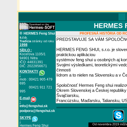
HERMES FE
®
HERMES Feng Shui
PROFESNÁ HISTÓRIA OD RO
s.r.o.
Tradícia
stránky od roku
1998
SÍDLO :
Koceľova 1105/1
94901 Nitra
IČO: 44831391
DIČ: 2022856671
KONTAKTY
:
mob : 00421 905 479
695
00421 911 721
995
E
-mail
:
info@fengshui.sk
podpora@fengshui.sk
SKYPE
:
Od novembra 2019 môžete
Hermes Feng Shui