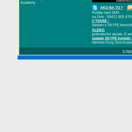
videokonzu
Academy
AKO NA TO ?
Pošlite nám SMS
na číslo : 00421 905 479
V TVARE :
žiadam o SKYPE konzult
ALEBO
,
jednoducho skúste, či sm
zadajte SKYPE kontakt 
Hermes Feng Shui Acad
© Herm