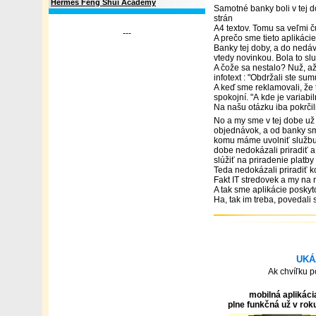
Hermes Feng Shui Academy
Samotné banky boli v tej d
strán
A4 textov.
Tomu sa veľmi ču
---
A prečo sme tieto aplikác
B
anky tej doby, a do nedá
vtedy novinkou. Bola to sl
A čože sa nestalo? Nuž, až
infotext : "Obdržali ste sum
A keď sme reklamovali, že t
spokojní.
"A
kde je variabi
Na našu otázku iba pokrčil
No a my sme v tej dobe už
objednávok, a od banky sme
komu máme uvolniť službu, 
dobe nedokázali priradiť a 
slúžiť na priradenie platb
Teda nedokázali priradiť k
Fakt IT stredovek a my na 
A tak sme aplikácie poskyt
Ha, tak im treba, povedali si
UKÁ
Ak chvíľku p
mobilná aplikáci
plne funkčná už v rok