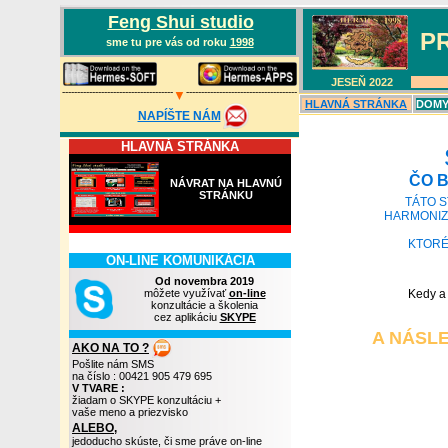
Feng Shui studio
P
sme tu pre vás od roku
1998
JESEŇ 202
2
-------------------------------------
-------------------------------------
▼
HLAVN
Á
STRÁNKA
DOMY,
NAPÍŠTE NÁM
HLAVNÁ STRÁNKA
ČO 
NÁVRAT NA HLAVNÚ
STRÁNKU
TÁTO 
HARMONIZ
KTORÉ
ON-LINE KOMUNIKÁCIA
Od novembra 2019
môžete využívať
on-line
Kedy a 
konzultácie a školenia
cez aplikáciu
SKYPE
A NÁSL
AKO NA TO ?
Pošlite nám SMS
na číslo : 00421 905 479 695
V TVARE :
žiadam o SKYPE konzultáciu +
vaše meno a priezvisko
ALEBO,
jedoducho skúste, či sme práve on-line