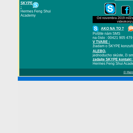
SKYPE
:
Hermes Feng Shui
Academy
Od novembra 2019 môžete
videokonzu
AKO NA TO ?
Pošlite nám SMS
na číslo : 00421 905 479
V TVARE :
žiadam o SKYPE konzult
ALEBO
,
jednoducho skúste, či sm
zadajte SKYPE kontakt 
Hermes Feng Shui Acad
© Herm