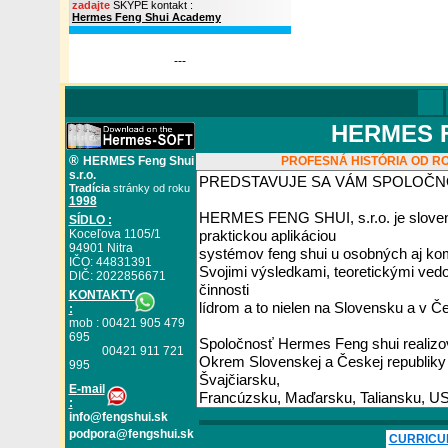
zadajte
SKYPE kontakt :
Hermes Feng Shui Academy
---
HERMES FE
®
HERMES Feng Shui
PROFESNÁ HISTÓRIA OD RO
s.r.o.
Tradícia
stránky od roku
1998
SÍDLO :
Koceľova 1105/1
94901 Nitra
IČO: 44831391
DIČ: 2022856671
KONTAKTY
:
mob : 00421 905 479
695
00421 911 721
995
E
-mail
:
info@fengshui.sk
podpora@fengshui.sk
CURRICU