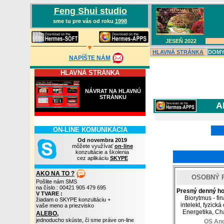
Feng Shui studio
sme tu pre vás od roku
1998
JESEŇ 202
2
-------------------------------------
-------------------------------------
▼
HLAVN
Á
STRÁNKA
DOMY,
NAPÍŠTE NÁM
HLAVNÁ STRÁNKA
NÁVRAT NA HLAVNÚ
STRÁNKU
A
ON-LINE KOMUNIKÁCIA
Od novembra 2019
môžete využívať
on-line
konzultácie a školenia
cez aplikáciu
SKYPE
AKO NA TO ?
OSOBNÝ 
Pošlite nám SMS
na číslo : 00421 905 479 695
Presný denný h
V TVARE :
Biorytmus - fi
žiadam o SKYPE konzultáciu +
intelekt, fyzick
vaše meno a priezvisko
Energetika, Char
ALEBO,
jednoducho skúste, či sme práve on-line
OS And