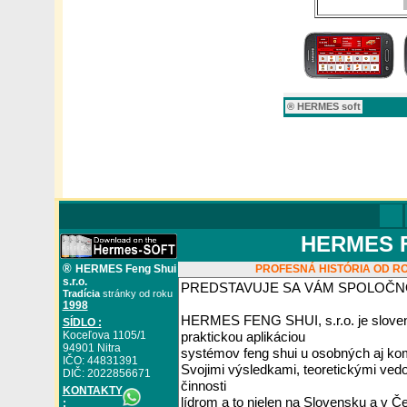
® HERMES soft
HERMES FE
®
HERMES Feng Shui
PROFESNÁ HISTÓRIA OD RO
s.r.o.
Tradícia
stránky od roku
1998
SÍDLO :
Koceľova 1105/1
94901 Nitra
IČO: 44831391
DIČ: 2022856671
KONTAKTY
: