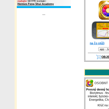
zadajte
SKYPE kontakt :
Hermes Feng Shui Academy
---
na čo slúži
---------------------
OBJ
OSOBNÝ
Presný denný h
Biorytmus - fi
intelekt, fyzick
Energetika, Char
Kľúč na 