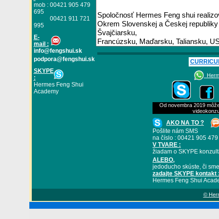
mob : 00421 905 479
695
00421 911 721
995
E
-
mail :
info@fengshui.sk
podpora@fengshui.sk
CURRICU
SKYPE
Herme
:
Hermes Feng Shui
Academy
Od novembra 2019 môžete
videokonzu
AKO NA TO ?
Pošlite nám SMS
na číslo : 00421 905 479
V TVARE :
žiadam o SKYPE konzult
ALEBO
,
jedoducho skúste, či sme
zadajte SKYPE kontakt 
Hermes Feng Shui Acad
© Herm